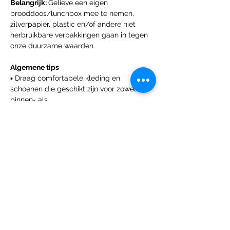
Belangrijk: 
Gelieve een eigen 
brooddoos/lunchbox mee te nemen, 
zilverpapier, plastic en/of andere niet 
herbruikbare verpakkingen gaan in tegen 
onze duurzame waarden.
Algemene tips
▪ Draag comfortabele kleding en 
schoenen die geschikt zijn voor zowel 
binnen- als
buitenactiviteiten.
▪ Vergeet niet om een waterfles mee te 
nemen om gehydrateerd te blijven 
gedurende de dag.
▪ Het weer kan variëren, dus breng indien 
nodig een jas, hoed of zonnebrandcrème 
mee.
Een belangrijk weetje!
Bij Unlimited Exploration leggen we 
graag de mooie momenten van onze 
kampen vast met foto's en video's. Door in 