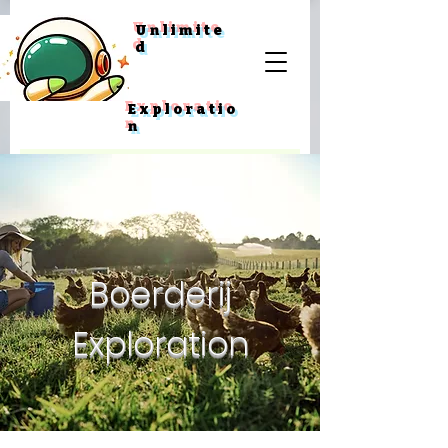
Unlimite
d
Exploratio
n
Boerderij
Exploration