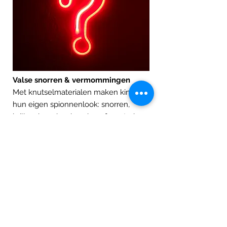
Valse snorren & vermommingen
Met knutselmaterialen maken kinderen
hun eigen spionnenlook: snorren,
brillen, baarden, hoeden of mysterieuze
maskers. Vermommingen worden
getest via spiegelspel, rollenscènes en
geheime identiteiten.
Schaduwverhoor
Achter een grote doek spelen kinderen
politie en verdachte. Door enkel de
schaduw te zien, moeten ze creatief en
slim communiceren om informatie te