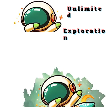
Unlimite
d
Exploratio
n