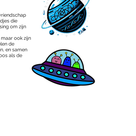
 vriendschap
djes die
ing om zijn
 maar ook zijn
elen de
in, en samen
oos als de