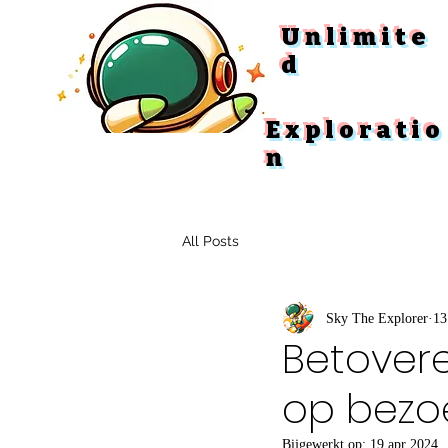
Unlimite
d
Exploratio
n
All Posts
Sky The Explorer
13
Betover
op bezoe
Bijgewerkt op:
19 apr 2024