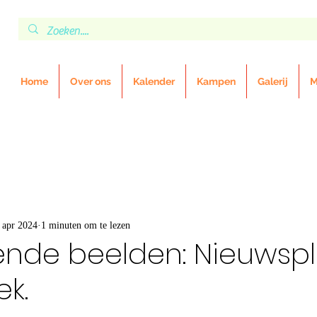
Home
Over ons
Kalender
Kampen
Galerij
M
 apr 2024
1 minuten om te lezen
ende beelden: Nieuwsp
k.