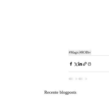
#Magic
#ROBtv
Recente blogposts