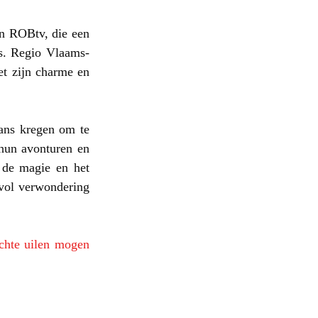
n ROBtv, die een 
s. Regio Vlaams-
t zijn charme en 
ans kregen om te 
hun avonturen en 
 de magie en het 
vol verwondering 
chte uilen mogen 