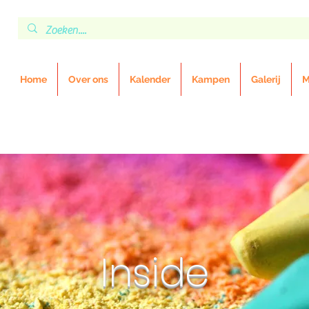
Home
Over ons
Kalender
Kampen
Galerij
M
Inside