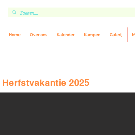
Home
Over ons
Kalender
Kampen
Galerij
M
Herfstvakantie 2025