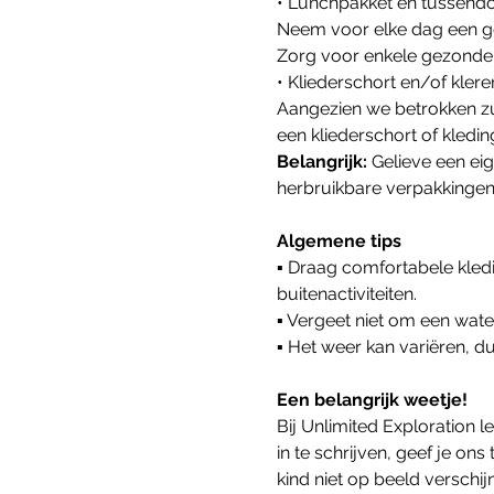
• Lunchpakket en tussendo
Neem voor elke dag een g
Zorg voor enkele gezonde 
• Kliederschort en/of kler
Aangezien we betrokken zul
een kliederschort of kled
Belangrijk: 
Gelieve een ei
herbruikbare verpakkinge
Algemene tips
▪ Draag comfortabele kledi
buitenactiviteiten.
▪ Vergeet niet om een wat
▪ Het weer kan variëren, 
Een belangrijk weetje!
Bij Unlimited Exploration
in te schrijven, geef je o
kind niet op beeld verschij