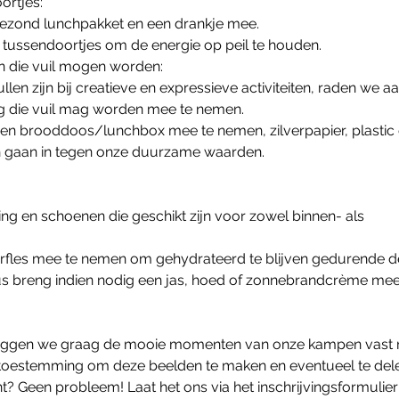
ortjes:
ezond lunchpakket en een drankje mee.
tussendoortjes om de energie op peil te houden.
en die vuil mogen worden:
len zijn bij creatieve en expressieve activiteiten, raden we 
ing die vuil mag worden mee te nemen.
gen brooddoos/lunchbox mee te nemen, zilverpapier, plastic 
n gaan in tegen onze duurzame waarden.
ng en schoenen die geschikt zijn voor zowel binnen- als
erfles mee te nemen om gehydrateerd te blijven gedurende d
dus breng indien nodig een jas, hoed of zonnebrandcrème mee
 leggen we graag de mooie momenten van onze kampen vast me
ns toestemming om deze beelden te maken en eventueel te delen
nt? Geen probleem! Laat het ons via het inschrijvingsformulie