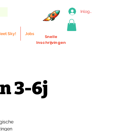
Inloggen
eet Sky!
Jobs
Snelle
Inschrijvingen
n 3-6j
gische
zingen