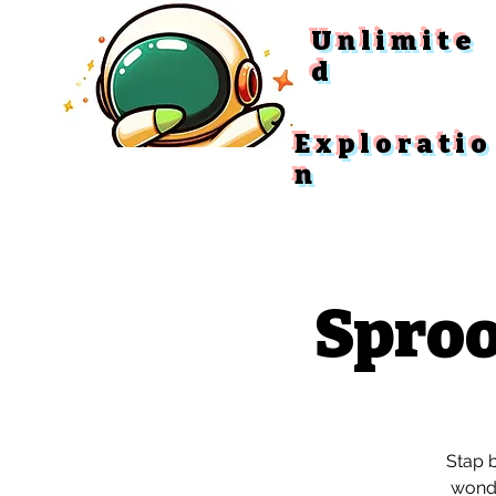
Unlimite
d
Exploratio
n
Sproo
Stap 
wonde