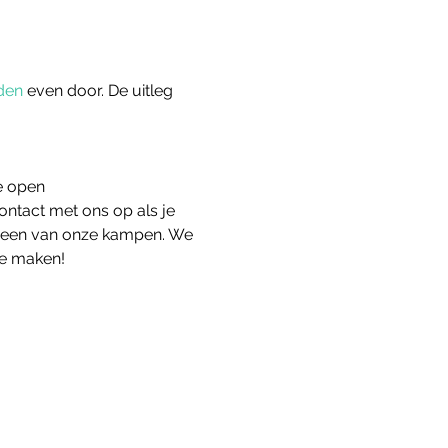
den
 even door. De uitleg 
e open
ntact met ons op als je 
n een van onze kampen. We 
te maken!