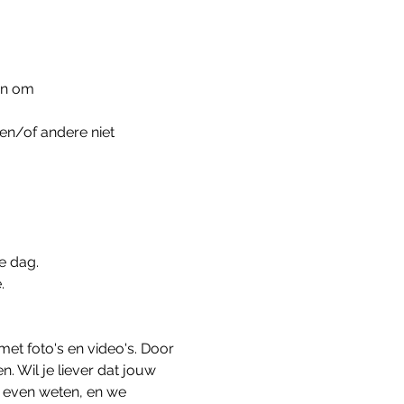
aan om
en/of andere niet 
e dag.
.
t foto's en video's. Door 
. Wil je liever dat jouw 
r even weten, en we 