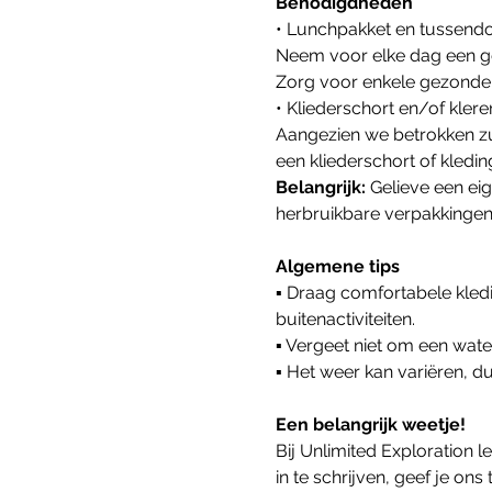
Benodigdheden
• Lunchpakket en tussendo
Neem voor elke dag een g
Zorg voor enkele gezonde 
• Kliederschort en/of kler
Aangezien we betrokken zul
een kliederschort of kled
Belangrijk: 
Gelieve een ei
herbruikbare verpakkinge
Algemene tips
▪ Draag comfortabele kledi
buitenactiviteiten.
▪ Vergeet niet om een wat
▪ Het weer kan variëren, 
Een belangrijk weetje!
Bij Unlimited Exploration
in te schrijven, geef je o