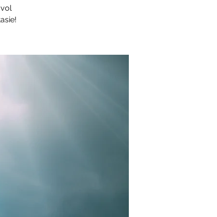
 vol
asie!