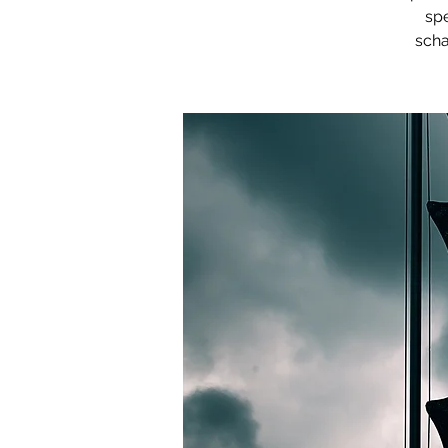
spe
scha