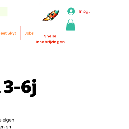
Inloggen
eet Sky!
Jobs
Snelle
Inschrijvingen
 3-6j
e eigen
ten en