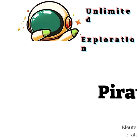
Unlimite
d
Exploratio
n
Pira
Kleute
pirat