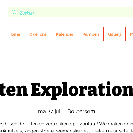
Home
Over ons
Kalender
Kampen
Galerij
M
ten Exploration
ma 27 jul
  |  
Boutersem
rs hijsen de zeilen en vertrekken op avontuur! We maken onz
enknutsels, zingen stoere zeemansliedjes, zoeken naar schat