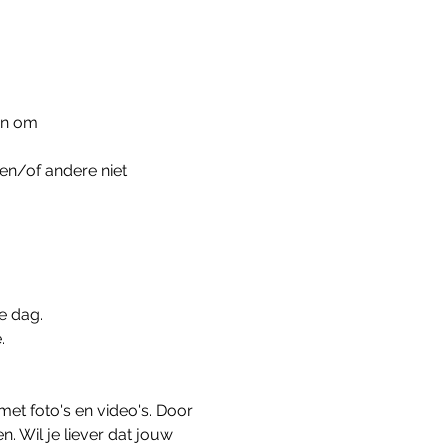
aan om
en/of andere niet 
e dag.
.
t foto's en video's. Door 
. Wil je liever dat jouw 