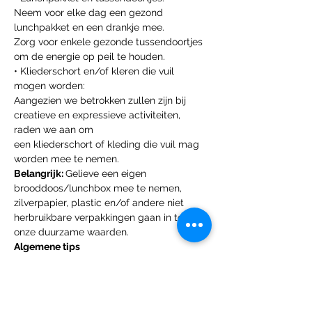
Neem voor elke dag een gezond 
lunchpakket en een drankje mee.
Zorg voor enkele gezonde tussendoortjes 
om de energie op peil te houden.
• Kliederschort en/of kleren die vuil 
mogen worden:
Aangezien we betrokken zullen zijn bij 
creatieve en expressieve activiteiten, 
raden we aan om
een kliederschort of kleding die vuil mag 
worden mee te nemen.
Belangrijk: 
Gelieve een eigen 
brooddoos/lunchbox mee te nemen, 
zilverpapier, plastic en/of andere niet 
herbruikbare verpakkingen gaan in tegen 
onze duurzame waarden.
Algemene tips
▪ Draag comfortabele kleding en 
schoenen die geschikt zijn voor zowel 
binnen- als
buitenactiviteiten.