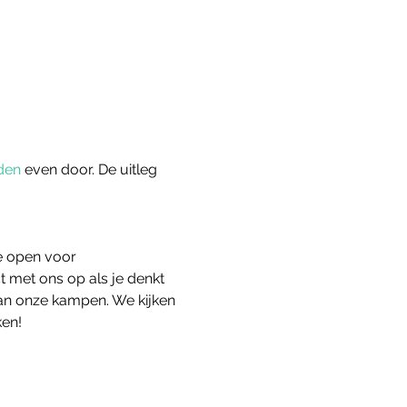
den
 even door. De uitleg 
e open voor 
 met ons op als je denkt 
an onze kampen. We kijken 
ken!