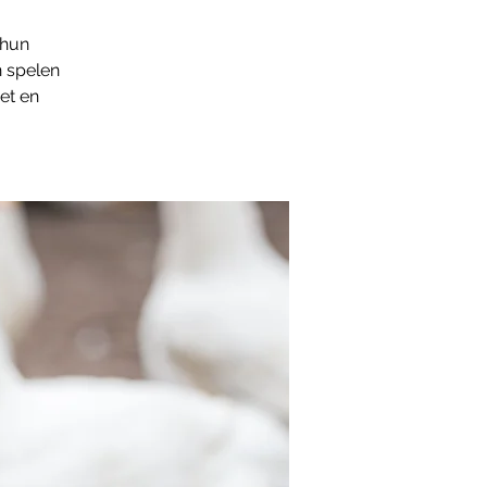
 hun
n spelen
et en