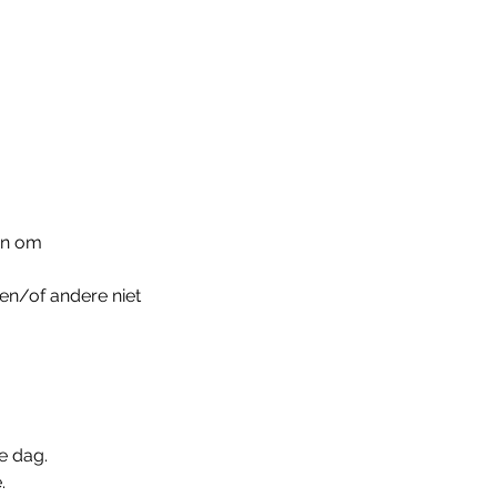
aan om
en/of andere niet 
e dag.
.