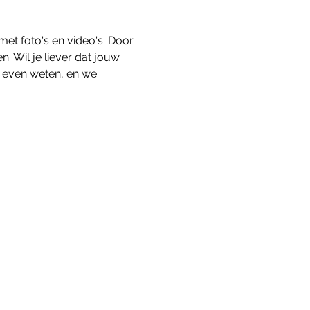
t foto's en video's. Door 
. Wil je liever dat jouw 
r even weten, en we 