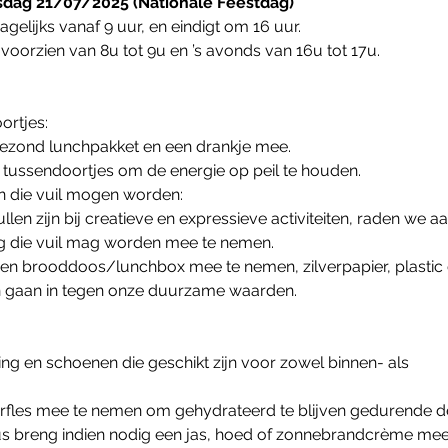
sdag 21/07/2025 (Nationale Feestdag)
agelijks vanaf 9 uur, en eindigt om 16 uur.
oorzien van 8u tot 9u en ’s avonds van 16u tot 17u.
ortjes:
ezond lunchpakket en een drankje mee.
tussendoortjes om de energie op peil te houden.
en die vuil mogen worden:
len zijn bij creatieve en expressieve activiteiten, raden we 
ing die vuil mag worden mee te nemen.
gen brooddoos/lunchbox mee te nemen, zilverpapier, plastic 
n gaan in tegen onze duurzame waarden.
ng en schoenen die geschikt zijn voor zowel binnen- als
erfles mee te nemen om gehydrateerd te blijven gedurende d
dus breng indien nodig een jas, hoed of zonnebrandcrème mee