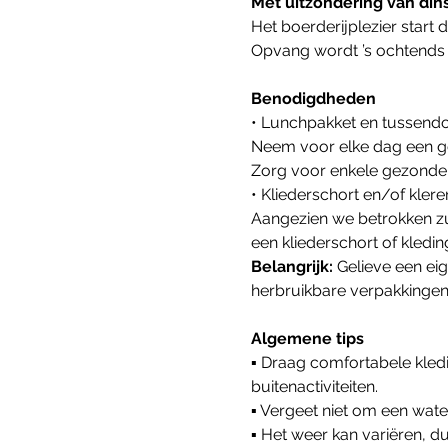
Met uitzondering van din
Het boerderijplezier start d
Opvang wordt ’s ochtends v
Benodigdheden
• Lunchpakket en tussendo
Neem voor elke dag een g
Zorg voor enkele gezonde 
• Kliederschort en/of kler
Aangezien we betrokken zul
een kliederschort of kled
Belangrijk: 
Gelieve een ei
herbruikbare verpakkinge
Algemene tips
▪ Draag comfortabele kledi
buitenactiviteiten.
▪ Vergeet niet om een wat
▪ Het weer kan variëren, 