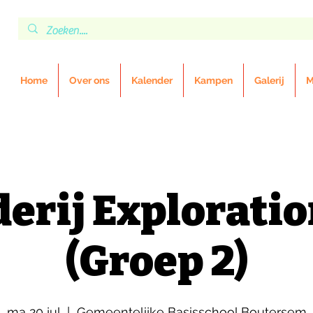
Home
Over ons
Kalender
Kampen
Galerij
M
erij Exploratio
(Groep 2)
ma 20 jul
  |  
Gemeentelijke Basisschool Boutersem