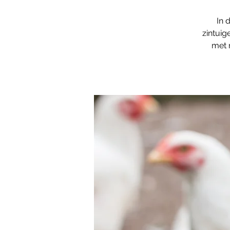
In 
zintuig
met 