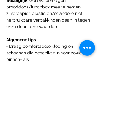
Belangrijk: 
Gelieve een eigen 
brooddoos/lunchbox mee te nemen, 
zilverpapier, plastic en/of andere niet 
herbruikbare verpakkingen gaan in tegen 
onze duurzame waarden.
Algemene tips
▪ Draag comfortabele kleding en 
schoenen die geschikt zijn voor zowel 
binnen- als
buitenactiviteiten.
▪ Vergeet niet om een waterfles mee te 
nemen om gehydrateerd te blijven 
gedurende de dag.
▪ Het weer kan variëren, dus breng indien 
nodig een jas, hoed of zonnebrandcrème 
mee.
Een belangrijk weetje!
Bij Unlimited Exploration leggen we 
graag de mooie momenten van onze 
kampen vast met foto's en video's. Door in 